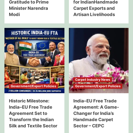
Gratitude to Prime
for IndianHandmade
Minister Narendra
Carpet Exports and
Modi
Artisan Livelihoods
Carpet Industry News
Government/Export Policies
Government/Export Policies
Historic Milestone:
India–EU Free Trade
India–EU Free Trade
Agreement: A Game-
Agreement Set to
Changer for India’s
Transform the Indian
Handmade Carpet
Silk and Textile Sector
Sector – CEPC