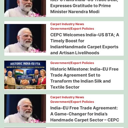
Expresses Gratitude to Prime
Minister Narendra Modi
Carpet Industry News
Government/Export Policies
CEPC Welcomes India–US BTA; A
Timely Boost for
IndianHandmade Carpet Exports
and Artisan Livelihoods
Government/Export Policies
Historic Milestone: India–EU Free
Trade Agreement Set to
Transform the Indian Silk and
Textile Sector
Carpet Industry News
Government/Export Policies
India–EU Free Trade Agreement:
A Game-Changer for India’s
Handmade Carpet Sector – CEPC