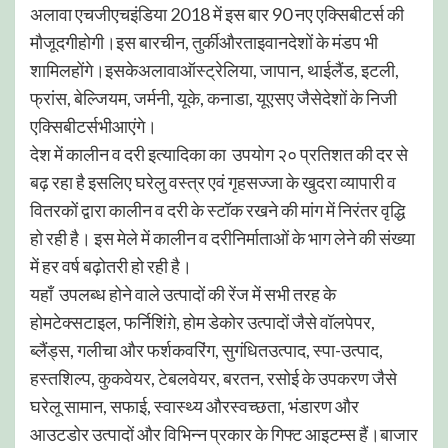
अलावा एचजीएचइंडिया 2018 में इस बार 90 नए एक्सिबीटर्स की
मौजूदगीहोगी।इस बारचीन, तुर्कीऔरताइवानदेशों के मंडप भी
शामिलहोंगे।इसकेअलावाऑस्ट्रेलिया, जापान, थाईलैंड, इटली,
फ्रांस, बेल्जियम, जर्मनी, यूके, कनाडा, यूएसए जैसेदेशों के निजी
एक्सिबीटर्सभीआएंगे।
देश में कालीन व दरी इत्यादिका का उपयोग २० प्रतिशत की दर से
बढ़ रहा है इसलिए घरेलु वस्त्र एवं गृहसज्जा के खुदरा व्यापारी व
वितरकों द्वारा कालीन व दरी के स्टॉक रखने की मांग में निरंतर वृद्धि
हो रही है। इस मेले में कालीन व दरीनिर्माताओं के भाग लेने की संख्या
में हर वर्ष बढ़ोतरी हो रही है।
यहाँ उपलब्ध होने वाले उत्पादों की रेंज में सभी तरह के
होमटेक्सटाइल, फर्निशिंग़े, होम डेकोर उत्पादों जैसे वॉलपेपर,
ब्लैंड्स, गलीचा और फर्शकवरिंग, सुगंधितउत्पाद, स्पा-उत्पाद,
हस्तशिल्प, कुकवेयर, टेबलवेयर, बरतन, रसोई के उपकरण जैसे
घरेलू सामान, सफाई, स्वास्थ्य औरस्वच्छता, भंडारण और
आउटडोर उत्पादों और विभिन्न प्रकार के गिफ्ट आइटम्स हैं।बाजार