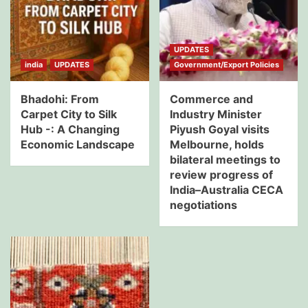
UPDATES
india
UPDATES
Government/Export Policies
Bhadohi: From
Commerce and
Carpet City to Silk
Industry Minister
Hub -: A Changing
Piyush Goyal visits
Economic Landscape
Melbourne, holds
bilateral meetings to
review progress of
India–Australia CECA
negotiations