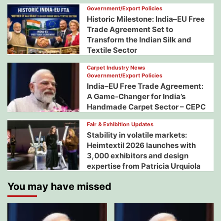
Government/Export Policies
Historic Milestone: India–EU Free
Trade Agreement Set to
Transform the Indian Silk and
Textile Sector
Carpet Industry News
Government/Export Policies
India–EU Free Trade Agreement:
A Game-Changer for India’s
Handmade Carpet Sector – CEPC
Fair & Exhibition Updates
Stability in volatile markets:
Heimtextil 2026 launches with
3,000 exhibitors and design
expertise from Patricia Urquiola
You may have missed