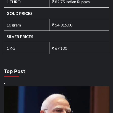
1 EURO
₹
82.75 Indian Ruppes
GOLD PRICES
10 gram
₹
54,315.00
SILVER PRICES
1 KG
₹
67,100
Top Post