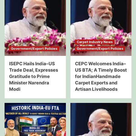
Carpet Industry News
Government/Export Policies
Government/Export Policies
ISEPC Hails India–US
CEPC Welcomes India–
Trade Deal, Expresses
US BTA; A Timely Boost
Gratitude to Prime
for IndianHandmade
Minister Narendra
Carpet Exports and
Modi
Artisan Livelihoods