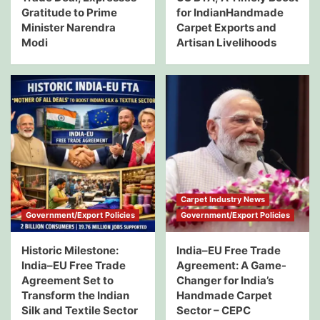
Gratitude to Prime
for IndianHandmade
Minister Narendra
Carpet Exports and
Modi
Artisan Livelihoods
Carpet Industry News
Government/Export Policies
Government/Export Policies
Historic Milestone:
India–EU Free Trade
India–EU Free Trade
Agreement: A Game-
Agreement Set to
Changer for India’s
Transform the Indian
Handmade Carpet
Silk and Textile Sector
Sector – CEPC