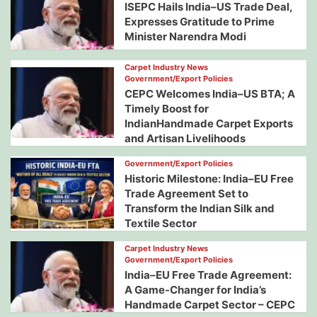
ISEPC Hails India–US Trade Deal,
Expresses Gratitude to Prime
Minister Narendra Modi
Carpet Industry News
Government/Export Policies
CEPC Welcomes India–US BTA; A
Timely Boost for
IndianHandmade Carpet Exports
and Artisan Livelihoods
Government/Export Policies
Historic Milestone: India–EU Free
Trade Agreement Set to
Transform the Indian Silk and
Textile Sector
Carpet Industry News
Government/Export Policies
India–EU Free Trade Agreement:
A Game-Changer for India’s
Handmade Carpet Sector – CEPC