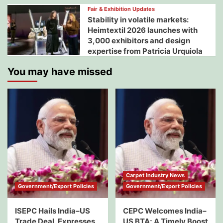
Fair & Exhibition Updates
Stability in volatile markets:
Heimtextil 2026 launches with
3,000 exhibitors and design
expertise from Patricia Urquiola
You may have missed
Carpet Industry News
Government/Export Policies
Government/Export Policies
ISEPC Hails India–US
CEPC Welcomes India–
Trade Deal, Expresses
US BTA; A Timely Boost