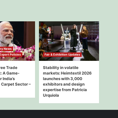
try News
xport Policies
Fair & Exhibition Updates
ree Trade
Stability in volatile
: A Game-
markets: Heimtextil 2026
 India’s
launches with 3,000
Carpet Sector –
exhibitors and design
expertise from Patricia
Urquiola