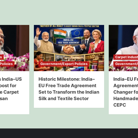
ws
Carpet Indus
olicies
Government/Export Policies
Government/E
 India–US
Historic Milestone: India–
India–EU F
oost for
EU Free Trade Agreement
Agreement
e Carpet
Set to Transform the Indian
Changer for
isan
Silk and Textile Sector
Handmade 
CEPC