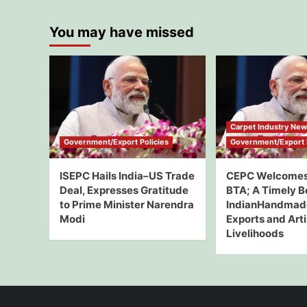
You may have missed
Carpet Industry Ne
Government/Export Policies
Government/Export P
ISEPC Hails India–US Trade
CEPC Welcomes
Deal, Expresses Gratitude
BTA; A Timely B
to Prime Minister Narendra
IndianHandmad
Modi
Exports and Art
Livelihoods