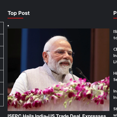
Top Post
P
I
t
C
I
L
H
Se
I
I
St
w
ISEPC Hails India–US Trade Deal, Expresses