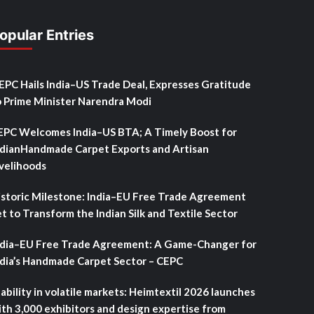
opular Entries
SEPC Hails India–US Trade Deal, Expresses Gratitude
o Prime Minister Narendra Modi
EPC Welcomes India–US BTA; A Timely Boost for
ndianHandmade Carpet Exports and Artisan
ivelihoods
istoric Milestone: India–EU Free Trade Agreement
t to Transform the Indian Silk and Textile Sector
ndia–EU Free Trade Agreement: A Game-Changer for
ndia’s Handmade Carpet Sector – CEPC
ability in volatile markets: Heimtextil 2026 launches
ith 3,000 exhibitors and design expertise from