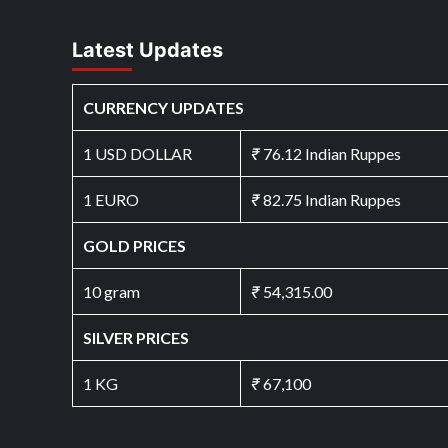
Latest Updates
CURRENCY UPDATES
1 USD DOLLAR
₹
76.12 Indian Ruppes
1 EURO
₹
82.75 Indian Ruppes
GOLD PRICES
10 gram
₹
54,315.00
SILVER PRICES
1 KG
₹
67,100