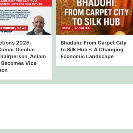
t Industry News
india
UPDATES
ctions 2025:
Bhadohi: From Carpet City
Kumar Gombar
to Silk Hub -: A Changing
Chairperson, Aslam
Economic Landscape
 Becomes Vice
son