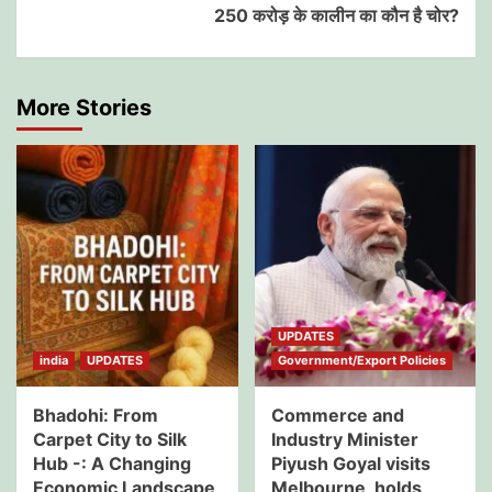
250 करोड़ के कालीन का कौन है चोर?
More Stories
UPDATES
india
UPDATES
Government/Export Policies
Bhadohi: From
Commerce and
Carpet City to Silk
Industry Minister
Hub -: A Changing
Piyush Goyal visits
Economic Landscape
Melbourne, holds