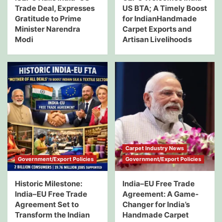
Trade Deal, Expresses
US BTA; A Timely Boost
Gratitude to Prime
for IndianHandmade
Minister Narendra
Carpet Exports and
Modi
Artisan Livelihoods
Carpet Industry News
Government/Export Policies
Government/Export Policies
Historic Milestone:
India–EU Free Trade
India–EU Free Trade
Agreement: A Game-
Agreement Set to
Changer for India’s
Transform the Indian
Handmade Carpet