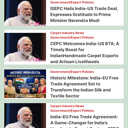
Government/Export Policies
ISEPC Hails India–US Trade Deal,
Expresses Gratitude to Prime
Minister Narendra Modi
Carpet Industry News
Government/Export Policies
CEPC Welcomes India–US BTA; A
Timely Boost for
IndianHandmade Carpet Exports
and Artisan Livelihoods
Government/Export Policies
Historic Milestone: India–EU Free
Trade Agreement Set to
Transform the Indian Silk and
Textile Sector
Carpet Industry News
Government/Export Policies
India–EU Free Trade Agreement:
A Game-Changer for India’s