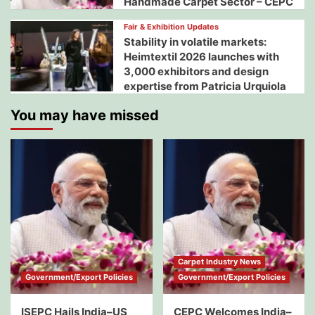
Handmade Carpet Sector – CEPC
Fair & Exhibition Updates
Stability in volatile markets:
Heimtextil 2026 launches with
3,000 exhibitors and design
expertise from Patricia Urquiola
You may have missed
Carpet Industry News
Government/Export Policies
Government/Export Policies
ISEPC Hails India–US
CEPC Welcomes India–