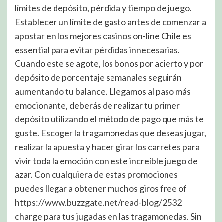
límites de depósito, pérdida y tiempo de juego.
Establecer un límite de gasto antes de comenzar a
apostar en los mejores casinos on-line Chile es
essential para evitar pérdidas innecesarias.
Cuando este se agote, los bonos por acierto y por
depósito de porcentaje semanales seguirán
aumentando tu balance. Llegamos al paso más
emocionante, deberás de realizar tu primer
depósito utilizando el método de pago que más te
guste. Escoger la tragamonedas que deseas jugar,
realizar la apuesta y hacer girar los carretes para
vivir toda la emoción con este increíble juego de
azar. Con cualquiera de estas promociones
puedes llegar a obtener muchos giros free of
https://www.buzzgate.net/read-blog/2532
charge para tus jugadas en las tragamonedas. Sin