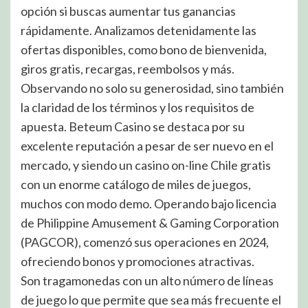
opción si buscas aumentar tus ganancias
rápidamente. Analizamos detenidamente las
ofertas disponibles, como bono de bienvenida,
giros gratis, recargas, reembolsos y más.
Observando no solo su generosidad, sino también
la claridad de los términos y los requisitos de
apuesta. Beteum Casino se destaca por su
excelente reputación a pesar de ser nuevo en el
mercado, y siendo un casino on-line Chile gratis
con un enorme catálogo de miles de juegos,
muchos con modo demo. Operando bajo licencia
de Philippine Amusement & Gaming Corporation
(PAGCOR), comenzó sus operaciones en 2024,
ofreciendo bonos y promociones atractivas.
Son tragamonedas con un alto número de líneas
de juego lo que permite que sea más frecuente el