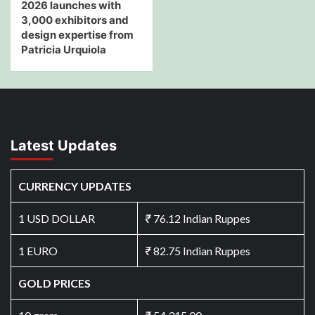
2026 launches with
3,000 exhibitors and
design expertise from
Patricia Urquiola
Latest Updates
CURRENCY UPDATES
1 USD DOLLAR
₹
76.12 Indian Ruppes
1 EURO
₹
82.75 Indian Ruppes
GOLD PRICES