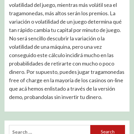
volatilidad del juego, mientras más volátil sea el
tragamonedas, más altos serán los premios. La
variación o volatilidad de un juego determina qué
tan rápido cambia tu capital por minuto de juego.
No será sencillo descubrir la variación o la
volatilidad de una máquina, pero una vez
conseguido este cálculo incidirá mucho en las
probabilidades de retirarte con mucho o poco
dinero. Por supuesto, puedes jugar tragamonedas
free of charge en la mayoría de los casinos on-line
que acá hemos enlistado a través de la versión
demo, probandolas sin invertir tu dinero.
Search