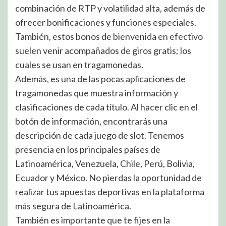
combinación de RTP y volatilidad alta, además de
ofrecer bonificaciones y funciones especiales.
También, estos bonos de bienvenida en efectivo
suelen venir acompañados de giros gratis; los
cuales se usan en tragamonedas.
Además, es una de las pocas aplicaciones de
tragamonedas que muestra información y
clasificaciones de cada título. Al hacer clic en el
botón de información, encontrarás una
descripción de cada juego de slot. Tenemos
presencia en los principales países de
Latinoamérica, Venezuela, Chile, Perú, Bolivia,
Ecuador y México. No pierdas la oportunidad de
realizar tus apuestas deportivas en la plataforma
más segura de Latinoamérica.
También es importante que te fijes en la