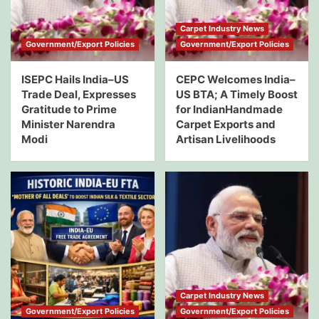
Carpet Industry News
Government/Export Policies
Government/Export Policies
ISEPC Hails India–US
CEPC Welcomes India–
Trade Deal, Expresses
US BTA; A Timely Boost
Gratitude to Prime
for IndianHandmade
Minister Narendra
Carpet Exports and
Modi
Artisan Livelihoods
Carpet Industry News
Government/Export Policies
Government/Export Policies