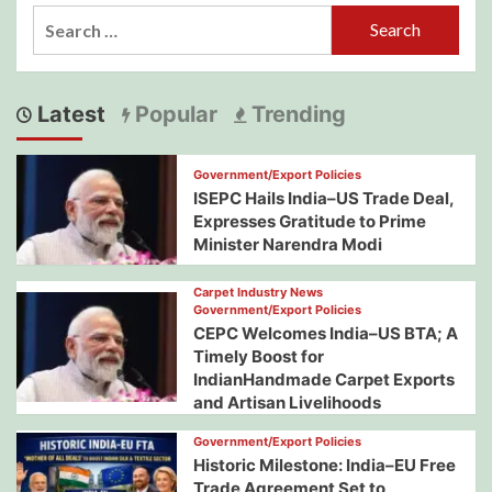
Search
for:
Latest
Popular
Trending
Government/Export Policies
ISEPC Hails India–US Trade Deal,
Expresses Gratitude to Prime
Minister Narendra Modi
Carpet Industry News
Government/Export Policies
CEPC Welcomes India–US BTA; A
Timely Boost for
IndianHandmade Carpet Exports
and Artisan Livelihoods
Government/Export Policies
Historic Milestone: India–EU Free
Trade Agreement Set to