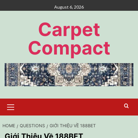
Skip
August 6, 2026
to
content
Carpet
Compact
Primary
Menu
HOME
QUESTIONS
GIỚI THIỆU VỀ 188BET
Giới Thiệu Về 188BET