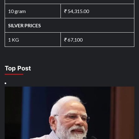
10 gram
₹
54,315.00
SILVER PRICES
1 KG
₹
67,100
Top Post