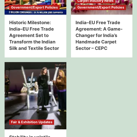
Carpet Industry News
Government/Export Policies
Government/Export Policies
Historic Milestone:
India–EU Free Trade
India–EU Free Trade
Agreement: A Game-
Agreement Set to
Changer for India’s
Transform the Indian
Handmade Carpet
Silk and Textile Sector
Sector – CEPC
Fair & Exhibition Updates