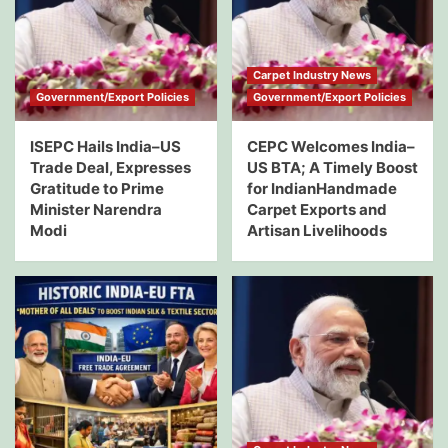
Carpet Industry News
Government/Export Policies
Government/Export Policies
ISEPC Hails India–US
CEPC Welcomes India–
Trade Deal, Expresses
US BTA; A Timely Boost
Gratitude to Prime
for IndianHandmade
Minister Narendra
Carpet Exports and
Modi
Artisan Livelihoods