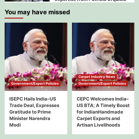
You may have missed
Carpet Industry News
Government/Export Policies
Government/Export Policies
ISEPC Hails India–US
CEPC Welcomes India–
Trade Deal, Expresses
US BTA; A Timely Boost
Gratitude to Prime
for IndianHandmade
Minister Narendra
Carpet Exports and
Modi
Artisan Livelihoods