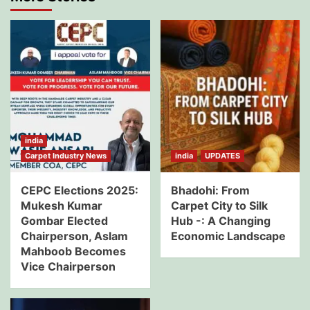
india
Carpet Industry News
india
UPDATES
CEPC Elections 2025:
Bhadohi: From
Mukesh Kumar
Carpet City to Silk
Gombar Elected
Hub -: A Changing
Chairperson, Aslam
Economic Landscape
Mahboob Becomes
Vice Chairperson