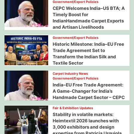
Government/Export Policies
CEPC Welcomes India–US BTA; A
Timely Boost for
IndianHandmade Carpet Exports
and Artisan Livelihoods
Government/Export Policies
Historic Milestone: India–EU Free
Trade Agreement Set to
Transform the Indian Silk and
Textile Sector
Carpet Industry News
Government/Export Policies
India–EU Free Trade Agreement:
A Game-Changer for India’s
Handmade Carpet Sector – CEPC
Fair & Exhibition Updates
Stability in volatile markets:
Heimtextil 2026 launches with
3,000 exhibitors and design
expertise from Patricia Urquiola