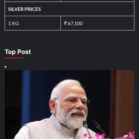
SILVER PRICES
1 KG
₹
67,100
Top Post