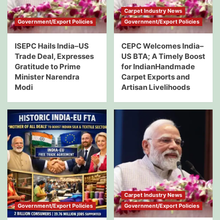
Carpet Industry News
Government/Export Policies
Government/Export Policies
ISEPC Hails India–US
CEPC Welcomes India–
Trade Deal, Expresses
US BTA; A Timely Boost
Gratitude to Prime
for IndianHandmade
Minister Narendra
Carpet Exports and
Modi
Artisan Livelihoods
Carpet Industry News
Government/Export Policies
Government/Export Policies