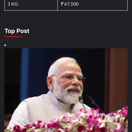
1 KG
₹
67,100
Top Post