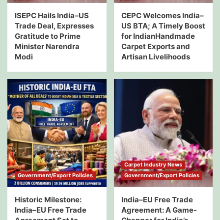
ISEPC Hails India–US
CEPC Welcomes India–
Trade Deal, Expresses
US BTA; A Timely Boost
Gratitude to Prime
for IndianHandmade
Minister Narendra
Carpet Exports and
Modi
Artisan Livelihoods
Carpet Industry News
Government/Export Policies
Government/Export Policies
Historic Milestone:
India–EU Free Trade
India–EU Free Trade
Agreement: A Game-