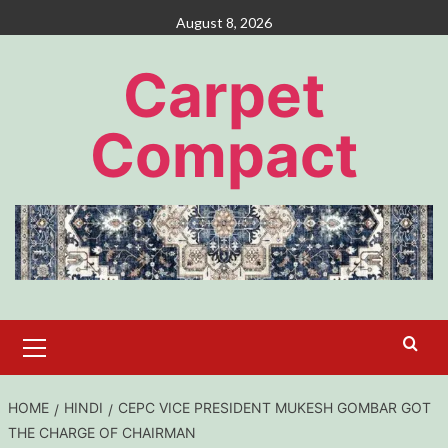
Skip
August 8, 2026
to
content
Carpet
Compact
Primary
Menu
HOME
HINDI
CEPC VICE PRESIDENT MUKESH GOMBAR GOT
THE CHARGE OF CHAIRMAN