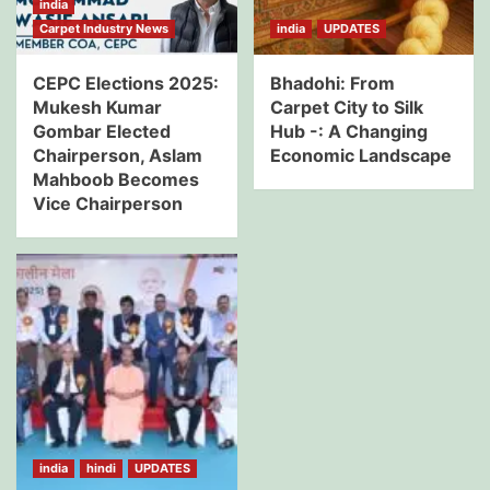
india
Carpet Industry News
india
UPDATES
CEPC Elections 2025:
Bhadohi: From
Mukesh Kumar
Carpet City to Silk
Gombar Elected
Hub -: A Changing
Chairperson, Aslam
Economic Landscape
Mahboob Becomes
Vice Chairperson
india
hindi
UPDATES