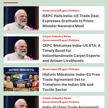
Government/Export Policies
ISEPC Hails India–US Trade Deal,
Expresses Gratitude to Prime
Minister Narendra Modi
Carpet Industry News
Government/Export Policies
CEPC Welcomes India–US BTA; A
Timely Boost for
IndianHandmade Carpet Exports
and Artisan Livelihoods
Government/Export Policies
Historic Milestone: India–EU Free
Trade Agreement Set to
Transform the Indian Silk and
Textile Sector
Carpet Industry News
Government/Export Policies
India–EU Free Trade Agreement: