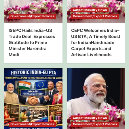
Carpet Industry News
Government/Export Policies
Government/Export Policies
ISEPC Hails India–US
CEPC Welcomes India–
Trade Deal, Expresses
US BTA; A Timely Boost
Gratitude to Prime
for IndianHandmade
Minister Narendra
Carpet Exports and
Modi
Artisan Livelihoods
Carpet Industry News
Government/Export Policies
Government/Export Policies