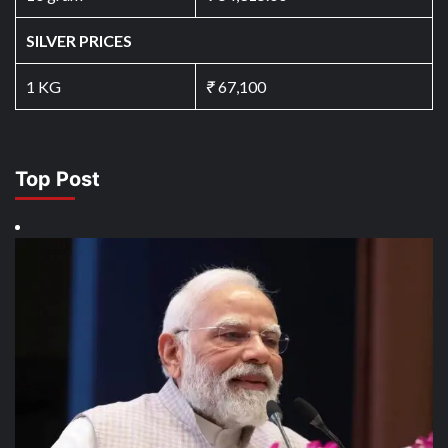
SILVER PRICES
1 KG
₹
67,100
Top Post