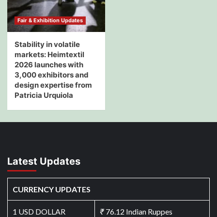
Fair & Exhibition Updates
Stability in volatile
markets: Heimtextil
2026 launches with
3,000 exhibitors and
design expertise from
Patricia Urquiola
Latest Updates
CURRENCY UPDATES
1 USD DOLLAR
₹
76.12 Indian Ruppes