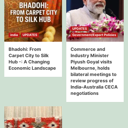
UPDATES
india
UPDATES
Government/Export Policies
Bhadohi: From
Commerce and
Carpet City to Silk
Industry Minister
Hub -: A Changing
Piyush Goyal visits
Economic Landscape
Melbourne, holds
bilateral meetings to
review progress of
India–Australia CECA
negotiations