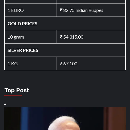
1 EURO
₹
82.75 Indian Ruppes
GOLD PRICES
10 gram
₹
54,315.00
SILVER PRICES
1 KG
₹
67,100
Top Post