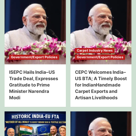
Carpet Industry News
Government/Export Policies
Government/Export Policies
ISEPC Hails India–US
CEPC Welcomes India–
Trade Deal, Expresses
US BTA; A Timely Boost
Gratitude to Prime
for IndianHandmade
Minister Narendra
Carpet Exports and
Modi
Artisan Livelihoods