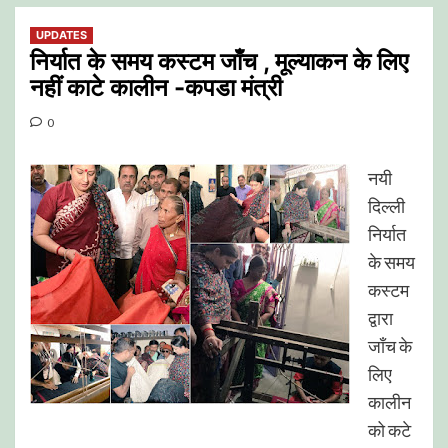
UPDATES
निर्यात के समय कस्टम जाँच , मूल्याकन के लिए
नहीं काटे कालीन -कपडा मंत्री
0
नयी
दिल्ली
निर्यात
के समय
कस्टम
द्वारा
जाँच के
लिए
कालीन
को कटे