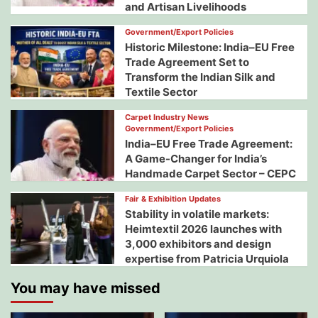
and Artisan Livelihoods
Government/Export Policies
Historic Milestone: India–EU Free
Trade Agreement Set to
Transform the Indian Silk and
Textile Sector
Carpet Industry News
Government/Export Policies
India–EU Free Trade Agreement:
A Game-Changer for India’s
Handmade Carpet Sector – CEPC
Fair & Exhibition Updates
Stability in volatile markets:
Heimtextil 2026 launches with
3,000 exhibitors and design
expertise from Patricia Urquiola
You may have missed