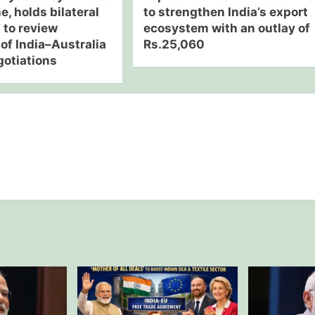
, holds bilateral
to strengthen India’s export
 to review
ecosystem with an outlay of
of India–Australia
Rs.25,060
otiations