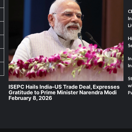
C
I
L
H
Se
I
I
St
w
ISEPC Hails India–US Trade Deal, Expresses
Gratitude to Prime Minister Narendra Modi
Pa
February 8, 2026