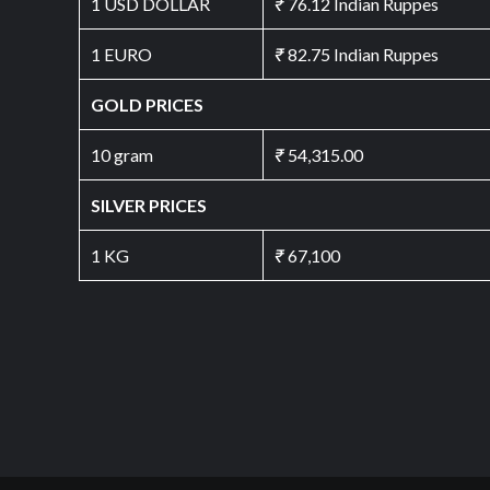
1 USD DOLLAR
₹
76.12 Indian Ruppes
1 EURO
₹
82.75 Indian Ruppes
GOLD PRICES
10 gram
₹
54,315.00
SILVER PRICES
1 KG
₹
67,100