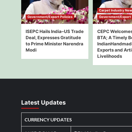
Carpet Industry Ne
Government/Export Policies
Government/Export P
ISEPC Hails India–US Trade
CEPC Welcomes
Deal, Expresses Gratitude
BTA; A Timely B
to Prime Minister Narendra
IndianHandmad
Modi
Exports and Art
Livelihoods
Latest Updates
CURRENCY UPDATES