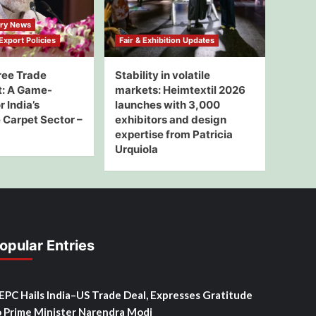
try News
xport Policies
Fair & Exhibition Updates
ree Trade
Stability in volatile
: A Game-
markets: Heimtextil 2026
 India’s
launches with 3,000
Carpet Sector –
exhibitors and design
expertise from Patricia
Urquiola
opular Entries
SEPC Hails India–US Trade Deal, Expresses Gratitude
o Prime Minister Narendra Modi