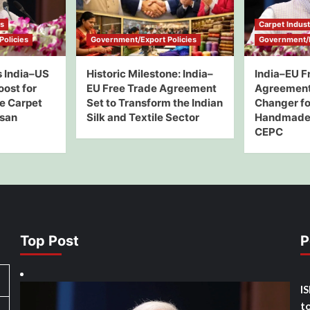
ws
Carpet Indus
olicies
Government/Export Policies
Government/E
 India–US
Historic Milestone: India–
India–EU F
oost for
EU Free Trade Agreement
Agreement
e Carpet
Set to Transform the Indian
Changer for
isan
Silk and Textile Sector
Handmade 
CEPC
Top Post
P
I
t