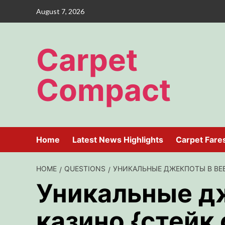
Skip
August 7, 2026
to
content
Carpet
Compact
Home
Latest News Highlights
Carpet Fare
HOME
QUESTIONS
УНИКАЛЬНЫЕ ДЖЕКПОТЫ В ВЕ
Уникальные д
казино {стейк 