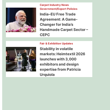
Carpet Industry News
Government/Export Policies
India–EU Free Trade
Agreement: A Game-
Changer for India’s
Handmade Carpet Sector –
CEPC
Fair & Exhibition Updates
Stability in volatile
markets: Heimtextil 2026
launches with 3,000
exhibitors and design
expertise from Patricia
Urquiola