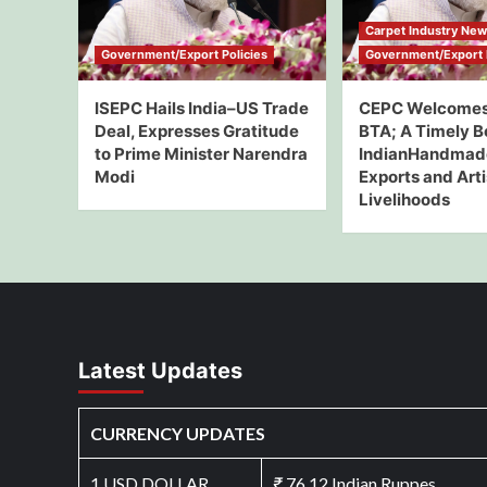
Carpet Industry Ne
Government/Export Policies
Government/Export P
ISEPC Hails India–US Trade
CEPC Welcomes
Deal, Expresses Gratitude
BTA; A Timely B
to Prime Minister Narendra
IndianHandmad
Modi
Exports and Art
Livelihoods
Latest Updates
CURRENCY UPDATES
1 USD DOLLAR
₹
76.12 Indian Ruppes