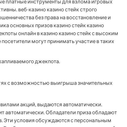
ые платные инструменты для взлома игровых
тивны. веб-казино казино стейк строго
шенничества без права на восстановление и
ка основных призов казино стейк казино
поты онлайн в казино казино стейк с высоким
посетители могут принимать участие в таких
капливаемого джекпота.
етях с возможностью выигрыша значительных
авилами акций, выдаются автоматически.
ит автоматически. Обладатели приза обладают
в. Эти условия обсуждаются с персональным