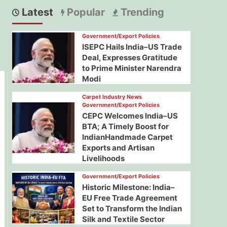
Latest
Popular
Trending
Government/Export Policies
ISEPC Hails India–US Trade
Deal, Expresses Gratitude
to Prime Minister Narendra
Modi
Carpet Industry News
Government/Export Policies
CEPC Welcomes India–US
BTA; A Timely Boost for
IndianHandmade Carpet
Exports and Artisan
Livelihoods
Government/Export Policies
Historic Milestone: India–
EU Free Trade Agreement
Set to Transform the Indian
Silk and Textile Sector