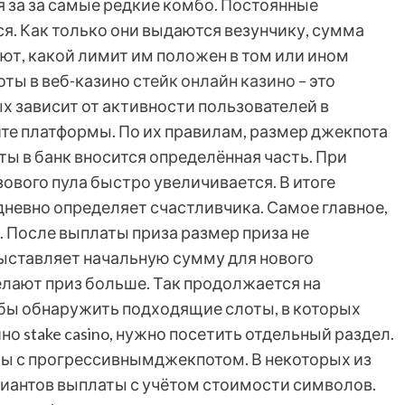
 за за самые редкие комбо. Постоянные
я. Как только они выдаются везунчику, сумма
ают, какой лимит им положен в том или ином
оты в веб-казино
стейк онлайн казино
– это
 зависит от активности пользователей в
йте платформы. По их правилам, размер джекпота
ты в банк вносится определённая часть. При
ового пула быстро увеличивается. В итоге
невно определяет счастливчика. Самое главное,
 После выплаты приза размер приза не
выставляет начальную сумму для нового
лают приз больше. Так продолжается на
тобы обнаружить подходящие слоты, в которых
о stake casino, нужно посетить отдельный раздел.
ры с прогрессивнымджекпотом. В некоторых из
риантов выплаты с учётом стоимости символов.