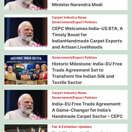
Minister Narendra Modi
Carpet Industry News
Government/Export Policies
CEPC Welcomes India–US BTA; A
Timely Boost for
IndianHandmade Carpet Exports
and Artisan Livelihoods
Government/Export Policies
Historic Milestone: India–EU Free
Trade Agreement Set to
Transform the Indian Silk and
Textile Sector
Carpet Industry News
Government/Export Policies
India–EU Free Trade Agreement:
A Game-Changer for India’s
Handmade Carpet Sector – CEPC
Fair & Exhibition Updates