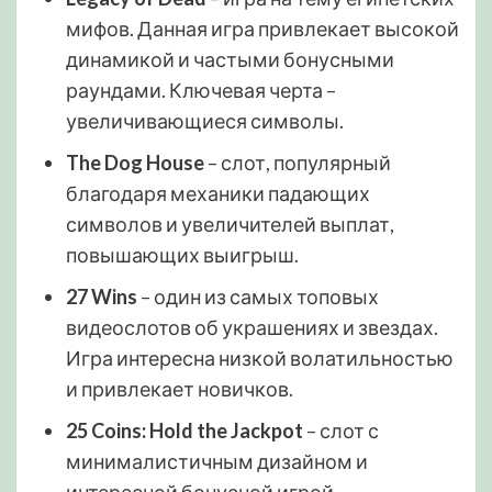
мифов. Данная игра привлекает высокой
динамикой и частыми бонусными
раундами. Ключевая черта –
увеличивающиеся символы.
The Dog House
– слот, популярный
благодаря механики падающих
символов и увеличителей выплат,
повышающих выигрыш.
27 Wins
– один из самых топовых
видеослотов об украшениях и звездах.
Игра интересна низкой волатильностью
и привлекает новичков.
25 Coins: Hold the Jackpot
– слот с
минималистичным дизайном и
интересной бонусной игрой.