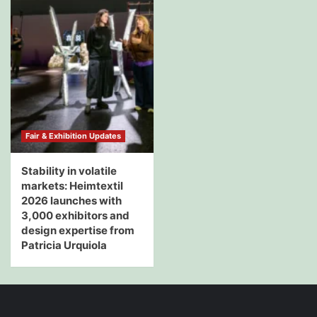
Fair & Exhibition Updates
Stability in volatile
markets: Heimtextil
2026 launches with
3,000 exhibitors and
design expertise from
Patricia Urquiola