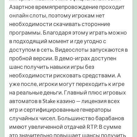
Азартное времяпрепровождение проходит
онлайн слоты
, поэтому игрокам нет
необходимости скачивать сторонние
программы. Благодаря этому играть можно
в подходящий момент и где угодно с
доступом в сеть. Видеослоты запускаются в
пробной версии. В демо-играх доступен
шанс получить навыки игры без
необходимости рисковать средствами. А
уже после, игроки могут переходить к игре
на реальные деньги. Главный плюс игровых
автоматов в Stake казино — лицензия всех
игр и сертифицированные генераторы
случайных чисел. Большинство барабанов
имеют увеличенной отдачей RTP. В сумме
это значительно повышает шансы получить