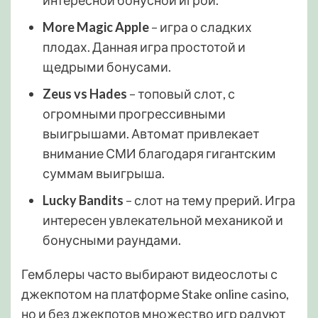
More Magic Apple
– игра о сладких
плодах. Данная игра простотой и
щедрыми бонусами.
Zeus vs Hades
– топовый слот, с
огромными прогрессивными
выигрышами. Автомат привлекает
внимание СМИ благодаря гигантским
суммам выигрыша.
Lucky Bandits
– слот на тему прерий. Игра
интересен увлекательной механикой и
бонусными раундами.
Гемблеры часто выбирают видеослоты с
джекпотом на платформе Stake online casino,
но и без джекпотов множество игр радуют