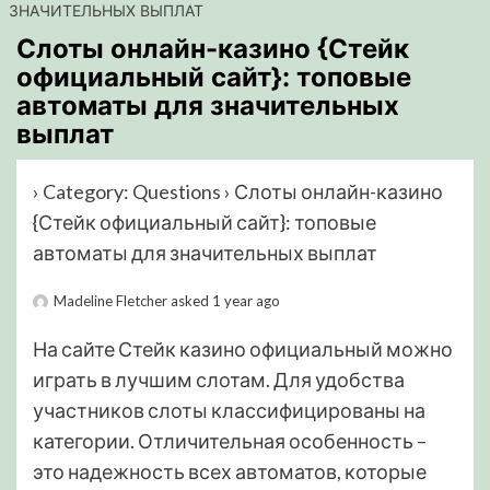
ЗНАЧИТЕЛЬНЫХ ВЫПЛАТ
Слоты онлайн-казино {Стейк
официальный сайт}: топовые
автоматы для значительных
выплат
›
Category: Questions
›
Слоты онлайн-казино
{Стейк официальный сайт}: топовые
автоматы для значительных выплат
Madeline Fletcher
asked 1 year ago
На сайте Стейк казино официальный можно
играть в лучшим слотам. Для удобства
участников слоты классифицированы на
категории. Отличительная особенность –
это надежность всех автоматов, которые