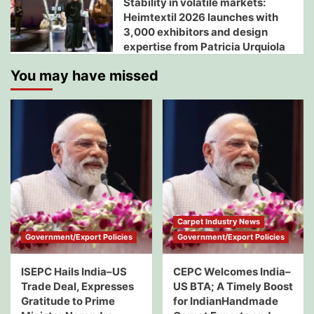
Stability in volatile markets:
Heimtextil 2026 launches with
3,000 exhibitors and design
expertise from Patricia Urquiola
You may have missed
Carpet Industry News
Government/Export Policies
Government/Export Policies
ISEPC Hails India–US
CEPC Welcomes India–
Trade Deal, Expresses
US BTA; A Timely Boost
Gratitude to Prime
for IndianHandmade