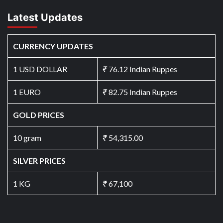
Latest Updates
CURRENCY UPDATES
1 USD DOLLAR
₹
76.12 Indian Ruppes
1 EURO
₹
82.75 Indian Ruppes
GOLD PRICES
10 gram
₹
54,315.00
SILVER PRICES
1 KG
₹
67,100