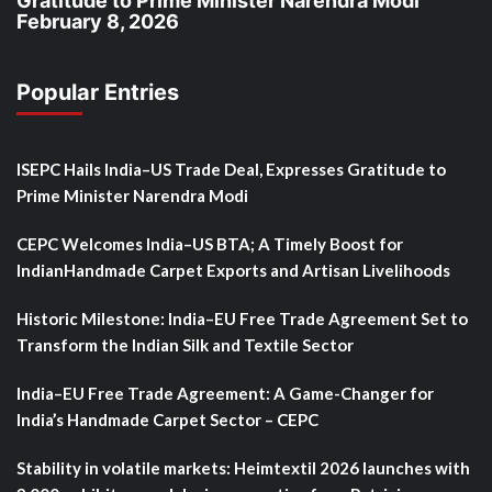
Gratitude to Prime Minister Narendra Modi
February 8, 2026
Popular Entries
ISEPC Hails India–US Trade Deal, Expresses Gratitude to
Prime Minister Narendra Modi
CEPC Welcomes India–US BTA; A Timely Boost for
IndianHandmade Carpet Exports and Artisan Livelihoods
Historic Milestone: India–EU Free Trade Agreement Set to
Transform the Indian Silk and Textile Sector
India–EU Free Trade Agreement: A Game-Changer for
India’s Handmade Carpet Sector – CEPC
Stability in volatile markets: Heimtextil 2026 launches with