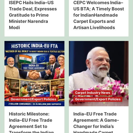
ISEPC Hails India–US
CEPC Welcomes India–
Trade Deal, Expresses
US BTA; A Timely Boost
Gratitude to Prime
for IndianHandmade
Minister Narendra
Carpet Exports and
Modi
Artisan Livelihoods
Carpet Industry News
Government/Export Policies
Government/Export Policies
Historic Milestone:
India–EU Free Trade
India–EU Free Trade
Agreement: A Game-
Agreement Set to
Changer for India’s
Transform the Indian
Handmade Carpet