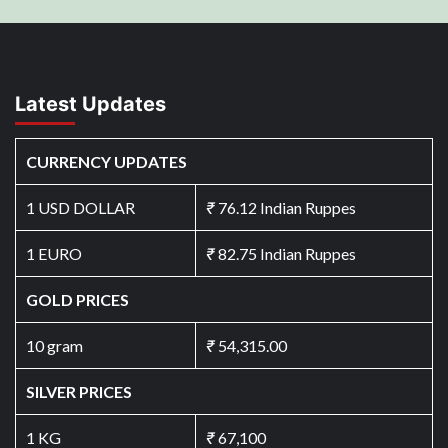
Latest Updates
CURRENCY UPDATES
1 USD DOLLAR
₹
76.12 Indian Ruppes
1 EURO
₹
82.75 Indian Ruppes
GOLD PRICES
10 gram
₹
54,315.00
SILVER PRICES
1 KG
₹
67,100