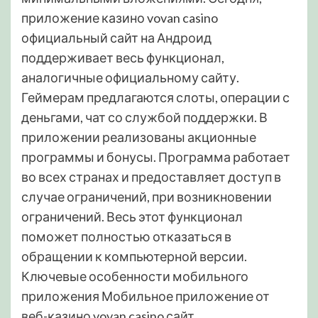
приложение казино vovan casino
официальный сайт на Андроид
поддерживает весь функционал,
аналогичные официальному сайту.
Геймерам предлагаются слоты, операции с
деньгами, чат со службой поддержки. В
приложении реализованы акционные
программы и бонусы. Программа работает
во всех странах и предоставляет доступ в
случае ограничений, при возникновении
ограничений. Весь этот функционал
поможет полностью отказаться в
обращении к компьютерной версии.
Ключевые особенности мобильного
приложения Мобильное приложение от
веб-казино vovan casino сайт