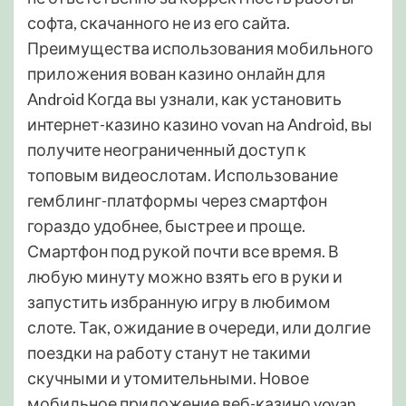
софта, скачанного не из его сайта.
Преимущества использования мобильного
приложения вован казино онлайн для
Android Когда вы узнали, как установить
интернет-казино казино vovan на Android, вы
получите неограниченный доступ к
топовым видеослотам. Использование
гемблинг-платформы через смартфон
гораздо удобнее, быстрее и проще.
Смартфон под рукой почти все время. В
любую минуту можно взять его в руки и
запустить избранную игру в любимом
слоте. Так, ожидание в очереди, или долгие
поездки на работу станут не такими
скучными и утомительными. Новое
мобильное приложение веб-казино vovan