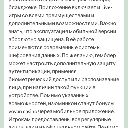
блэкджеке. Приложение включает и Live-
игры со всеми преимуществами и
дополнительными возможностями. Важно
знать, что эксплуатация мобильной версии
абсолютно защищена. В её работе
применяются современные системы
шифрования данных. По желанию, гемблер
может настроить дополнительную защиту
аутентификации, применяя
биометрический доступ или распознавание
лица, при наличии такой функции в
устройстве. Помимо указанных
возможностей, изюминкой станут бонусы
vovan casino через мобильное приложение.
Игрокам предоставлены все регулярные
акции, как и на официальном сайте. Помимо