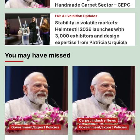
Handmade Carpet Sector – CEPC
Fair & Exhibition Updates
Stability in volatile markets:
Heimtextil 2026 launches with
3,000 exhibitors and design
expertise from Patricia Urquiola
You may have missed
Carpet Industry News
Government/Export Policies
Government/Export Policies