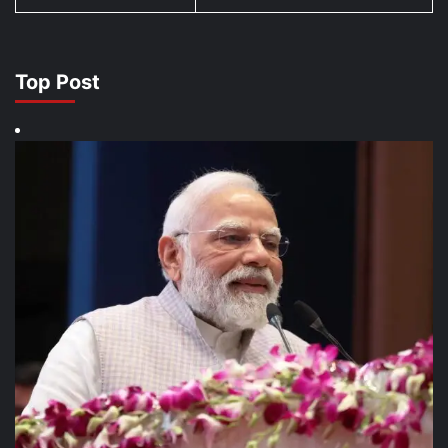
Top Post