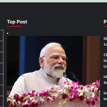
Top Post
P
I
t
C
I
L
H
Se
I
I