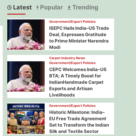
Latest
Popular
Trending
Government/Export Policies
ISEPC Hails India–US Trade
Deal, Expresses Gratitude
to Prime Minister Narendra
Modi
Carpet Industry News
Government/Export Policies
CEPC Welcomes India–US
BTA; A Timely Boost for
IndianHandmade Carpet
Exports and Artisan
Livelihoods
Government/Export Policies
Historic Milestone: India–
EU Free Trade Agreement
Set to Transform the Indian
Silk and Textile Sector