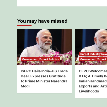
You may have missed
Carpet Industry Ne
Government/Export Policies
Government/Export P
ISEPC Hails India–US Trade
CEPC Welcomes
Deal, Expresses Gratitude
BTA; A Timely B
to Prime Minister Narendra
IndianHandmad
Modi
Exports and Art
Livelihoods