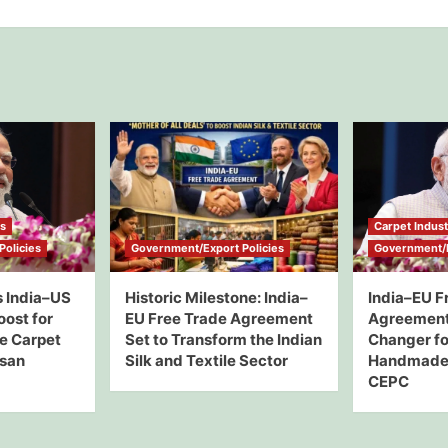
ws
Carpet Indus
olicies
Government/Export Policies
Government/E
 India–US
Historic Milestone: India–
India–EU F
oost for
EU Free Trade Agreement
Agreement
e Carpet
Set to Transform the Indian
Changer for
isan
Silk and Textile Sector
Handmade 
CEPC