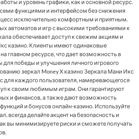
боты и уровень графики, как и основной ресурс.
всеми функциями и интерфейсом без снижения
роцесс исключительно комфортным и приятным.
ых автоматов и игр с высокими требованиями к
ркала обеспечивает доступ к свежим акциям и
кс казино. Клиенты имеют одинаковые
на главном ресурсе, что дает возможность в
 для победы и улучшения личного игрового
ованию зеркал Money X казино Зеркала Мани Икс
рс для каждого пользователя, намеревающегося
уп к своим любимым играм. Они гарантируют
ых и финансов, а также дают возможность
функций и бонусов онлайн-казино. Используйте
л, всегда делайте акцент на безопасность и
Так вы минимизируете риски и сможете получать
ов.