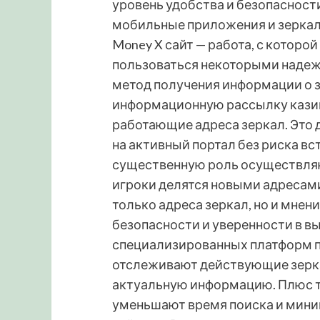
уровень удобства и безопасност
мобильные приложения и зеркал
Money X сайт — работа, с котор
пользоваться некоторыми надеж
метод получения информации о з
информационную рассылку казин
работающие адреса зеркал. Это
на активный портал без риска в
существенную роль осуществляю
игроки делятся новыми адресами
только адреса зеркал, но и мнени
безопасности и уверенности в в
специализированных платформ п
отслеживают действующие зерка
актуальную информацию. Плюс та
уменьшают время поиска и мини