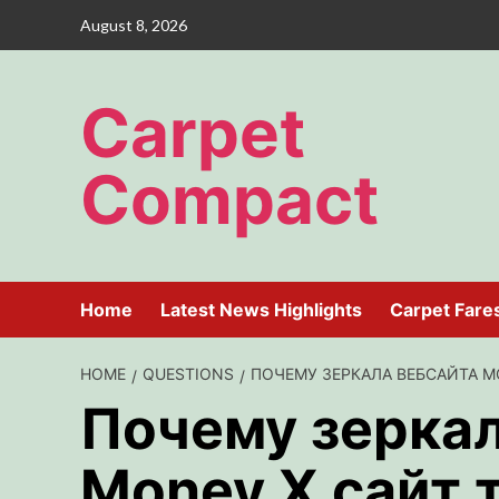
Skip
August 8, 2026
to
content
Carpet
Compact
Home
Latest News Highlights
Carpet Fare
HOME
QUESTIONS
ПОЧЕМУ ЗЕРКАЛА ВЕБСАЙТА M
Почему зеркал
Money X сайт 