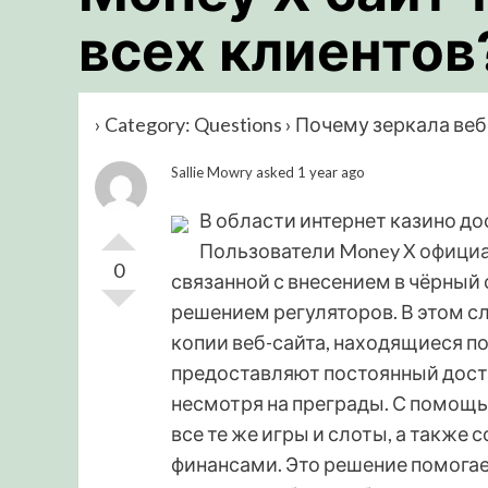
всех клиентов
›
Category: Questions
›
Почему зеркала веб
Sallie Mowry
asked 1 year ago
В области интернет казино до
Пользователи
Money X офици
0
связанной с внесением в чёрный 
решением регуляторов. В этом сл
копии веб-сайта, находящиеся по
предоставляют постоянный дост
несмотря на преграды. С помощь
все те же игры и слоты, а также
финансами. Это решение помога