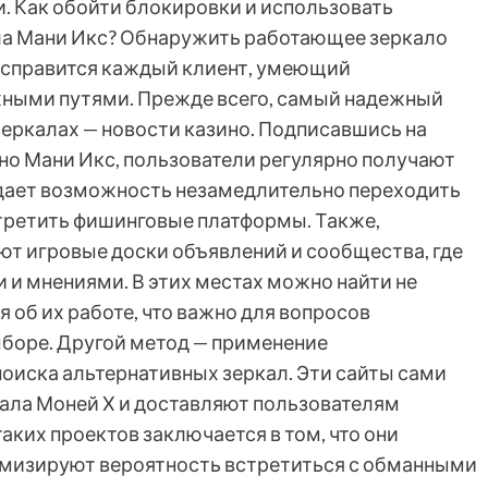
и. Как обойти блокировки и использовать
а Мани Икс? Обнаружить работающее зеркало
ой справится каждый клиент, умеющий
ными путями. Прежде всего, самый надежный
еркалах — новости казино. Подписавшись на
о Мани Икс, пользователи регулярно получают
 дает возможность незамедлительно переходить
стретить фишинговые платформы. Также,
т игровые доски объявлений и сообщества, где
 и мнениями. В этих местах можно найти не
я об их работе, что важно для вопросов
ыборе. Другой метод — применение
оиска альтернативных зеркал. Эти сайты сами
ла Моней Х и доставляют пользователям
ких проектов заключается в том, что они
мизируют вероятность встретиться с обманными