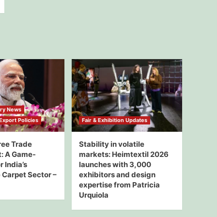
try News
xport Policies
Fair & Exhibition Updates
ree Trade
Stability in volatile
: A Game-
markets: Heimtextil 2026
 India’s
launches with 3,000
Carpet Sector –
exhibitors and design
expertise from Patricia
Urquiola