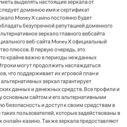
 уметь выделять настоящие зеркала от
следует доменное имя и сертификат
ркало Money X casino постоянно будет
обладать безупречной репутацией доменного
альтернативное зеркало главного вебсайта
циального веб-сайта Money X официальный
во плюсов. В первую очередь, это
что крайне важно в периоды нежданных
 Игроки могут продолжить наслаждаться
, что поддерживает их игровой план и
 альтернативных зеркал гарантирует
ских данных и денежных средств. Все профили и
 основным сайтом и его альтернативными
ю безопасность и доступ к своим средствам в
я таких пользователей, которые задействованы в
ых онлайн-казино. Также зеркала предоставляют