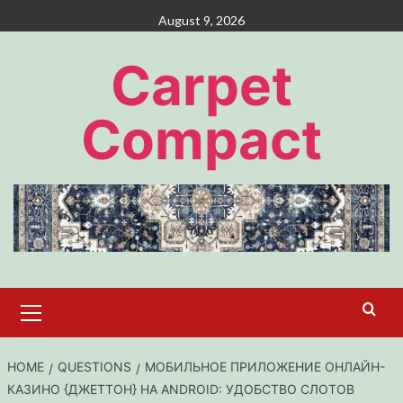
Skip
August 9, 2026
to
content
Carpet
Compact
Primary
Menu
HOME
QUESTIONS
МОБИЛЬНОЕ ПРИЛОЖЕНИЕ ОНЛАЙН-
КАЗИНО {ДЖЕТТОН} НА ANDROID: УДОБСТВО СЛОТОВ