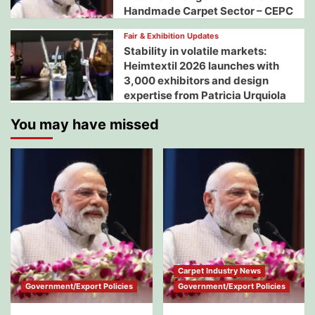
Handmade Carpet Sector – CEPC
Fair & Exhibition Updates
Stability in volatile markets:
Heimtextil 2026 launches with
3,000 exhibitors and design
expertise from Patricia Urquiola
You may have missed
Carpet Industry News
Government/Export Policies
Government/Export Policies