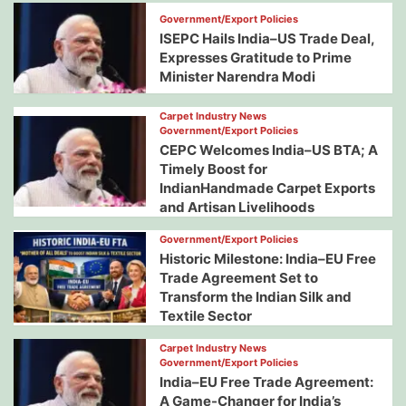
Government/Export Policies
ISEPC Hails India–US Trade Deal,
Expresses Gratitude to Prime
Minister Narendra Modi
Carpet Industry News
Government/Export Policies
CEPC Welcomes India–US BTA; A
Timely Boost for
IndianHandmade Carpet Exports
and Artisan Livelihoods
Government/Export Policies
Historic Milestone: India–EU Free
Trade Agreement Set to
Transform the Indian Silk and
Textile Sector
Carpet Industry News
Government/Export Policies
India–EU Free Trade Agreement:
A Game-Changer for India’s