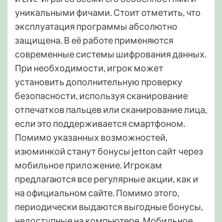
уникальными фичами. Стоит отметить, что
эксплуатация программы абсолютно
защищена. В её работе применяются
современные системы шифрования данных.
При необходимости, игрок может
установить дополнительную проверку
безопасности, используя сканирование
отпечатков пальцев или сканирование лица,
если это поддерживается смартфоном.
Помимо указанных возможностей,
изюминкой станут бонусы jetton сайт через
мобильное приложение. Игрокам
предлагаются все регулярные акции, как и
на официальном сайте. Помимо этого,
периодически выдаются выгодные бонусы,
недоступные на компьютере. Мобильное