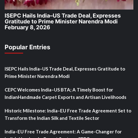
ISEPC Hails India–US Trade Deal, Expresses
Gratitude to Prime Minister Narendra Modi
February 8, 2026
Popular Entries
ISEPC Hails India–US Trade Deal, Expresses Gratitude to
Prime Minister Narendra Modi
CEPC Welcomes India–US BTA; A Timely Boost for
IndianHandmade Carpet Exports and Artisan Livelihoods
Historic Milestone: India–EU Free Trade Agreement Set to
Transform the Indian Silk and Textile Sector
India–EU Free Trade Agreement: A Game-Changer for