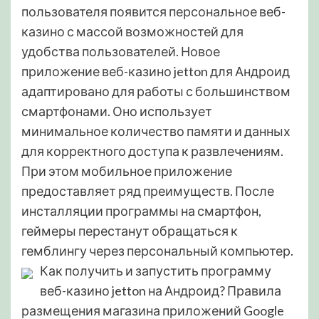
пользователя появится персональное веб-
казино с массой возможностей для
удобства пользователей. Новое
приложение веб-казино jetton для Андроид
адаптировано для работы с большинством
смартфонами. Оно использует
минимальное количество памяти и данных
для корректного доступа к развлечениям.
При этом мобильное приложение
предоставляет ряд преимуществ. После
инсталляции программы на смартфон,
геймеры перестанут обращаться к
гемблингу через персональный компьютер.
Как получить и запустить программу
веб-казино jetton на Андроид? Правила
размещения магазина приложений Google