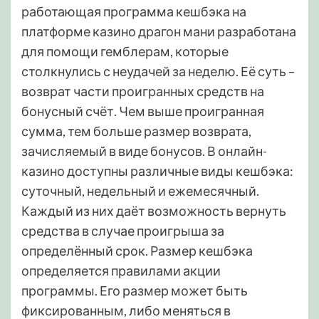
работающая программа кешбэка на
платформе казино драгон мани разработана
для помощи гемблерам, которые
столкнулись с неудачей за неделю. Её суть –
возврат части проигранных средств на
бонусный счёт. Чем выше проигранная
сумма, тем больше размер возврата,
зачисляемый в виде бонусов. В онлайн-
казино доступны различные виды кешбэка:
суточный, недельный и ежемесячный.
Каждый из них даёт возможность вернуть
средства в случае проигрыша за
определённый срок. Размер кешбэка
определяется правилами акции
программы. Его размер может быть
фиксированным, либо меняться в