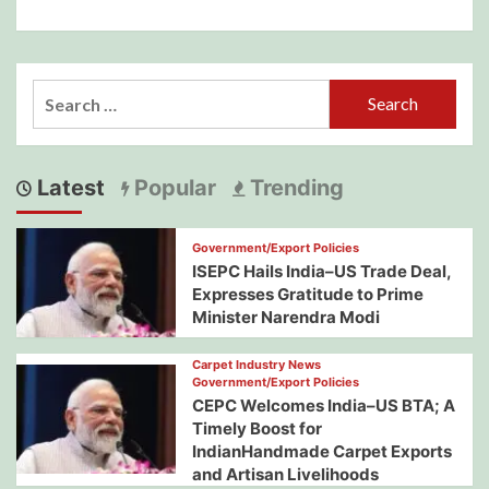
Search
for:
Latest
Popular
Trending
Government/Export Policies
ISEPC Hails India–US Trade Deal,
Expresses Gratitude to Prime
Minister Narendra Modi
Carpet Industry News
Government/Export Policies
CEPC Welcomes India–US BTA; A
Timely Boost for
IndianHandmade Carpet Exports
and Artisan Livelihoods