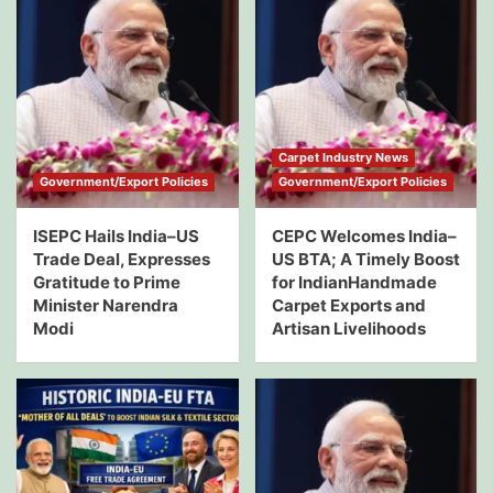
Carpet Industry News
Government/Export Policies
Government/Export Policies
ISEPC Hails India–US
CEPC Welcomes India–
Trade Deal, Expresses
US BTA; A Timely Boost
Gratitude to Prime
for IndianHandmade
Minister Narendra
Carpet Exports and
Modi
Artisan Livelihoods