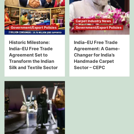
Carpet Industry News
Government/Export Policies
Government/Export Policies
Historic Milestone:
India–EU Free Trade
India–EU Free Trade
Agreement: A Game-
Agreement Set to
Changer for India’s
Transform the Indian
Handmade Carpet
Silk and Textile Sector
Sector – CEPC