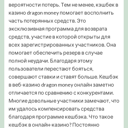
вероятности потерь. Тем не менее, кэшбек в
казино dragon money помогает восполнить
часть потерянных средств. Это
эксклюзивная программа для возврата
средств, участие в которой открыты для
всех зарегистрированных участников. Она
помогает обеспечить резерв в случае
полной неудачи. Благодаря этому
пользователи перестают бояться,
совершают ставки и ставят больше. Кешбэк
в веб-казино dragon money онлайн заметно
отличается по сравнению с конкурентами.
Многие довольные участники замечают, что
им удалось компенсировать средства
благодаря программе кешбэка. Что такое
кешбэк в онлайн-казино? Постоянно