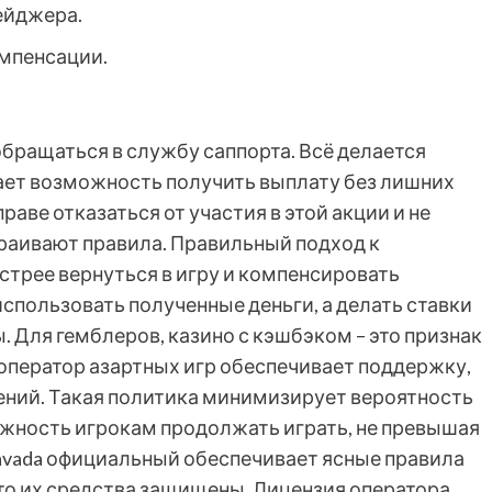
ейджера.
мпенсации.
обращаться в службу саппорта. Всё делается
ает возможность получить выплату без лишних
раве отказаться от участия в этой акции и не
траивают правила. Правильный подход к
трее вернуться в игру и компенсировать
спользовать полученные деньги, а делать ставки
 Для гемблеров, казино с кэшбэком – это признак
 оператор азартных игр обеспечивает поддержку,
ений. Такая политика минимизирует вероятность
ожность игрокам продолжать играть, не превышая
avada официальный обеспечивает ясные правила
что их средства защищены. Лицензия оператора