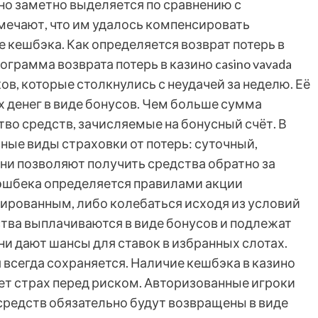
ино заметно выделяется по сравнению с
мечают, что им удалось компенсировать
кешбэка. Как определяется возврат потерь в
грамма возврата потерь в казино casino vavada
в, которые столкнулись с неудачей за неделю. Её
х денег в виде бонусов. Чем больше сумма
во средств, зачисляемые на бонусный счёт. В
ные виды страховки от потерь: суточный,
ни позволяют получить средства обратно за
эшбека определяется правилами акции
ированным, либо колебаться исходя из условий
ства выплачиваются в виде бонусов и подлежат
ни дают шансы для ставок в избранных слотах.
 всегда сохраняется. Наличие кешбэка в казино
т страх перед риском. Авторизованные игроки
 средств обязательно будут возвращены в виде