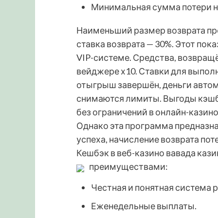
Минимальная сумма потери на
Наименьший размер возврата пр
ставка возврата — 30%. Этот пок
VIP-системе. Средства, возвращ
вейджере х10. Ставки для выполн
отыгрыш завершён, деньги автома
снимаются лимиты. Выгоды кэшбе
без ограничений в онлайн-казин
Однако эта программа предназнач
успеха, начисление возврата по
Кешбэк в веб-казино вавада ка
преимуществами:
Честная и понятная система р
Еженедельные выплаты.