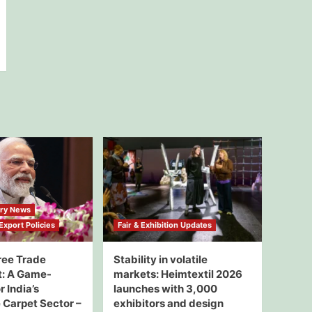
try News
xport Policies
Fair & Exhibition Updates
ree Trade
Stability in volatile
: A Game-
markets: Heimtextil 2026
 India’s
launches with 3,000
Carpet Sector –
exhibitors and design