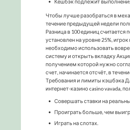
Кешбэк подлежит выполнения
Чтобы лучше разобраться в мех
течение предыдущей недели польз
Разница в 100 единиц считается 
установлен на уровне 25%, игрок
необходимо использовать воврем
систему и открыть вкладку Акции
получением которой нужно согла
счет, начинается отсчёт, в течен
Требования и лимиты кэшбэка Дл
интернет-казино casino vavada, 
Совершать ставки на реальны
Проиграть больше, чем выигр
Играть на слотах.