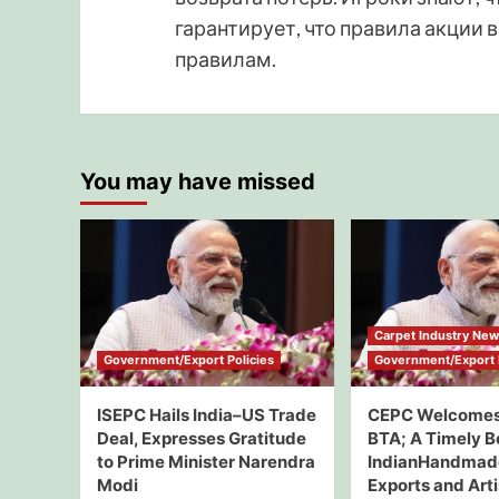
гарантирует, что правила акции 
правилам.
You may have missed
Carpet Industry Ne
Government/Export Policies
Government/Export P
ISEPC Hails India–US Trade
CEPC Welcomes
Deal, Expresses Gratitude
BTA; A Timely B
to Prime Minister Narendra
IndianHandmad
Modi
Exports and Art