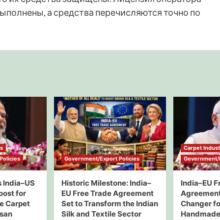
выполнены, а средства перечисляются точно по
ws
Carpet Indus
olicies
Government/Export Policies
Government/E
 India–US
Historic Milestone: India–
India–EU F
oost for
EU Free Trade Agreement
Agreement
e Carpet
Set to Transform the Indian
Changer for
isan
Silk and Textile Sector
Handmade 