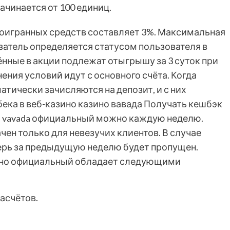
чинается от 100 единиц.
оигранных средств составляет 3%. Максимальная
азатель определяется статусом пользователя в
ённые в акции подлежат отыгрышу за 3 суток при
ения условий идут с основного счёта. Когда
тически зачисляются на депозит, и с них
ка в веб-казино казино вавада Получать кешбэк
о vavada официальный можно каждую неделю.
ен только для невезучих клиентов. В случае
терь за предыдущую неделю будет пропущен.
зино официальный обладает следующими
асчётов.