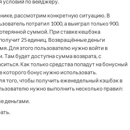
 условий по вейджеру.
анике, рассмотрим конкретную ситуацию. В
ователь потратил 1000, а выиграл только 900.
потерянной суммой. При ставке кешбэка
 получит 25 единиц. Возвращённые деньги
я. Для этого пользователю нужно войти в
. Там будет доступна сумма возврата, с
ситься. Как только средства попадут на бонусный
ие которого бонус нужно использовать.
я того, чтобы получить еженедельный кэшбэк в
пользователю нужно выполнить несколько правил:
е деньгами.
ать.