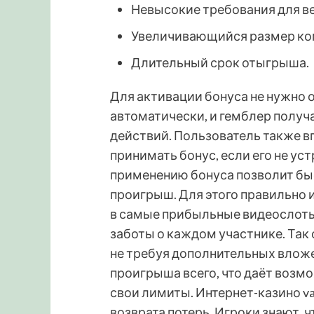
Невысокие требования для в
Увеличивающийся размер ко
Длительный срок отыгрыша.
Для активации бонуса не нужно 
автоматически, и гемблер получ
действий. Пользователь также вп
принимать бонус, если его не ус
применению бонуса позволит быс
проигрыш. Для этого правильно и
в самые прибыльные видеослоты.
заботы о каждом участнике. Так
не требуя дополнительных влож
проигрыша всего, что даёт возм
свои лимиты. Интернет-казино v
возврата потерь. Игроки знают, 