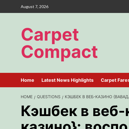
Skip
August 7, 2026
to
content
Carpet
Compact
Home
Latest News Highlights
Carpet Fare
HOME
QUESTIONS
КЭШБЕК В ВЕБ-КАЗИНО {ВАВА
Кэшбек в веб-
казино}: восп