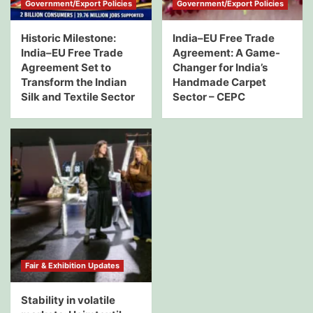
Government/Export Policies
Government/Export Policies
Historic Milestone:
India–EU Free Trade
India–EU Free Trade
Agreement: A Game-
Agreement Set to
Changer for India’s
Transform the Indian
Handmade Carpet
Silk and Textile Sector
Sector – CEPC
Fair & Exhibition Updates
Stability in volatile