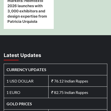
markets: Heimtextil
2026 launches with
3,000 exhibitors and
design expertise from
Patricia Urquiola
Latest Updates
CURRENCY UPDATES
1 USD DOLLAR
₹
76.12 Indian Ruppes
1 EURO
₹
82.75 Indian Ruppes
GOLD PRICES