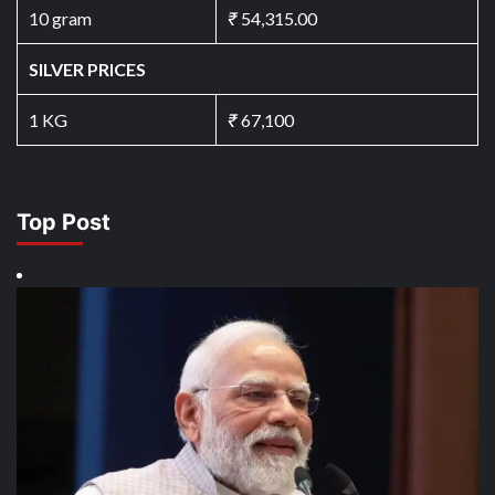
10 gram
₹
54,315.00
SILVER PRICES
1 KG
₹
67,100
Top Post