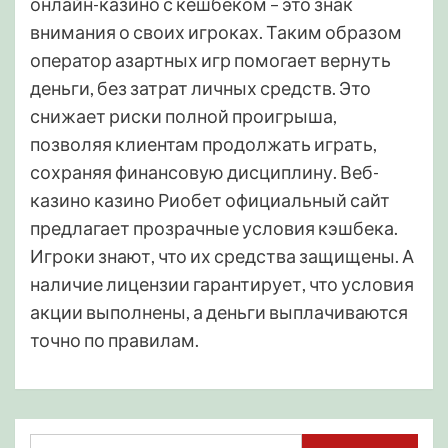
онлайн-казино с кешбеком – это знак
внимания о своих игроках. Таким образом
оператор азартных игр помогает вернуть
деньги, без затрат личных средств. Это
снижает риски полной проигрыша,
позволяя клиентам продолжать играть,
сохраняя финансовую дисциплину. Веб-
казино казино Риобет официальный сайт
предлагает прозрачные условия кэшбека.
Игроки знают, что их средства защищены. А
наличие лицензии гарантирует, что условия
акции выполнены, а деньги выплачиваются
точно по правилам.
Search