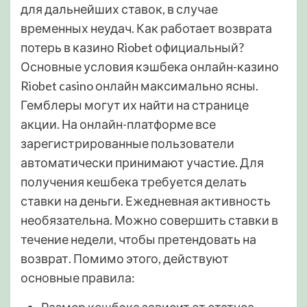
для дальнейших ставок, в случае
временных неудач. Как работает возврата
потерь в казино Riobet официальный?
Основные условия кэшбека онлайн-казино
Riobet casino онлайн максимально ясны.
Гемблеры могут их найти на странице
акции. На онлайн-платформе все
зарегистрированные пользователи
автоматически принимают участие. Для
получения кешбека требуется делать
ставки на деньги. Ежедневная активность
необязательна. Можно совершить ставки в
течение недели, чтобы претендовать на
возврат. Помимо этого, действуют
основные правила:
Размер кешбэка зависит от статуса