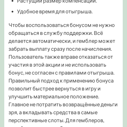
Растущий размер компенсации.
Удобное время для отыгрыша.
Чтобы воспользоваться бонусом не нужно
обращаться в службу поддержки. Всё
делается автоматически, и гемблер может
забрать выплату сразу после начисления.
Пользователь также вправе отказаться от
участия в этой акции и не использовать
бонус, не согласен с правилами отыгрыша.
Правильный подход к применению бонуса
позволит быстрее вернуться в игру и
улучшить материальное положение.
Главное не потратить возвращённые деньги
зря, а вкладывать средства в самые
перспективные слоты. Для гемблеров,