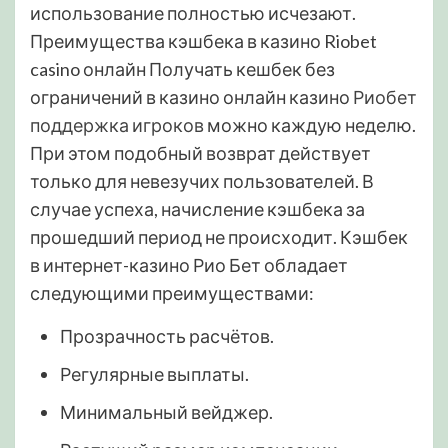
использование полностью исчезают.
Преимущества кэшбека в казино Riobet
casino онлайн Получать кешбек без
ограничений в казино онлайн казино
Риобет
поддержка игроков
можно каждую неделю.
При этом подобный возврат действует
только для невезучих пользователей. В
случае успеха, начисление кэшбека за
прошедший период не происходит. Кэшбек
в интернет-казино Рио Бет обладает
следующими преимуществами:
Прозрачность расчётов.
Регулярные выплаты.
Минимальный вейджер.