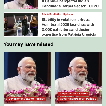
A Game-Changer for India’s
Handmade Carpet Sector – CEPC
Fair & Exhibition Updates
Stability in volatile markets:
Heimtextil 2026 launches with
3,000 exhibitors and design
expertise from Patricia Urquiola
You may have missed
Carpet Industry News
Government/Export Policies
Government/Export Policies