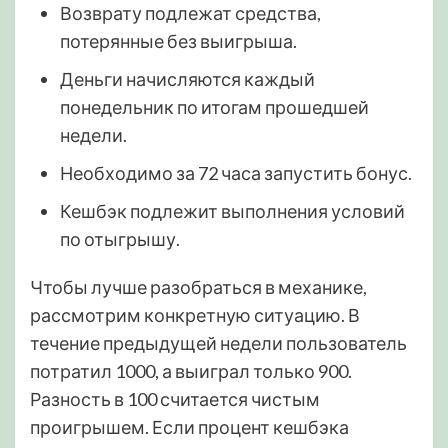
Возврату подлежат средства,
потерянные без выигрыша.
Деньги начисляются каждый
понедельник по итогам прошедшей
недели.
Необходимо за 72 часа запустить бонус.
Кешбэк подлежит выполнения условий
по отыгрышу.
Чтобы лучше разобраться в механике,
рассмотрим конкретную ситуацию. В
течение предыдущей недели пользователь
потратил 1000, а выиграл только 900.
Разность в 100 считается чистым
проигрышем. Если процент кешбэка