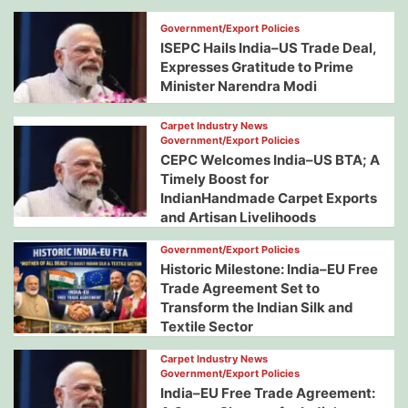
Government/Export Policies
ISEPC Hails India–US Trade Deal,
Expresses Gratitude to Prime
Minister Narendra Modi
Carpet Industry News
Government/Export Policies
CEPC Welcomes India–US BTA; A
Timely Boost for
IndianHandmade Carpet Exports
and Artisan Livelihoods
Government/Export Policies
Historic Milestone: India–EU Free
Trade Agreement Set to
Transform the Indian Silk and
Textile Sector
Carpet Industry News
Government/Export Policies
India–EU Free Trade Agreement: