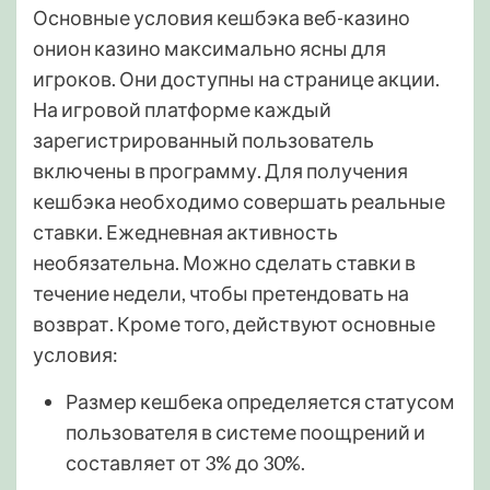
Основные условия кешбэка веб-казино
онион казино максимально ясны для
игроков. Они доступны на странице акции.
На игровой платформе каждый
зарегистрированный пользователь
включены в программу. Для получения
кешбэка необходимо совершать реальные
ставки. Ежедневная активность
необязательна. Можно сделать ставки в
течение недели, чтобы претендовать на
возврат. Кроме того, действуют основные
условия:
Размер кешбека определяется статусом
пользователя в системе поощрений и
составляет от 3% до 30%.