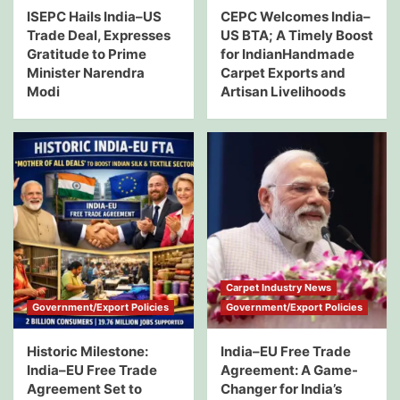
ISEPC Hails India–US
CEPC Welcomes India–
Trade Deal, Expresses
US BTA; A Timely Boost
Gratitude to Prime
for IndianHandmade
Minister Narendra
Carpet Exports and
Modi
Artisan Livelihoods
Carpet Industry News
Government/Export Policies
Government/Export Policies
Historic Milestone:
India–EU Free Trade
India–EU Free Trade
Agreement: A Game-
Agreement Set to
Changer for India’s