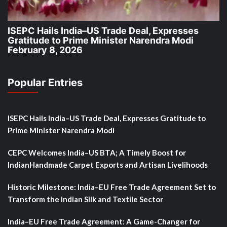
ISEPC Hails India–US Trade Deal, Expresses
Gratitude to Prime Minister Narendra Modi
February 8, 2026
Popular Entries
ISEPC Hails India–US Trade Deal, Expresses Gratitude to
Prime Minister Narendra Modi
CEPC Welcomes India–US BTA; A Timely Boost for
IndianHandmade Carpet Exports and Artisan Livelihoods
Historic Milestone: India–EU Free Trade Agreement Set to
Transform the Indian Silk and Textile Sector
India–EU Free Trade Agreement: A Game-Changer for