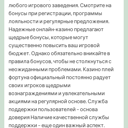
любого игрового заведения. Смотрите на
бонусы при регистрации, программы
лояльности и регулярные предложения.
Надежные онлайн-казино предлагают
щедрые бонусы, которые могут
существенно повысить ваш игровой
бюджет. Однако обязательно вникайте в
правила бонусов, чтобы не столкнуться с
неожиданными проблемами. Казино плей
фортуна официальный постоянно радует
своих игроков щедрыми
вознаграждениями и увлекательными
акциями на регулярной основе. Служба
поддержки пользователей – основа
доверия Наличие качественной службы
поддержки – еще один важный аспект.