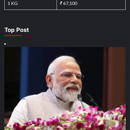
1 KG
₹
67,100
Top Post