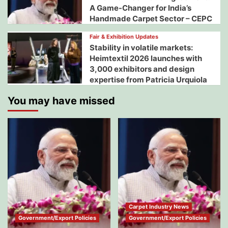
A Game-Changer for India’s
Handmade Carpet Sector – CEPC
Fair & Exhibition Updates
Stability in volatile markets:
Heimtextil 2026 launches with
3,000 exhibitors and design
expertise from Patricia Urquiola
You may have missed
Carpet Industry News
Government/Export Policies
Government/Export Policies