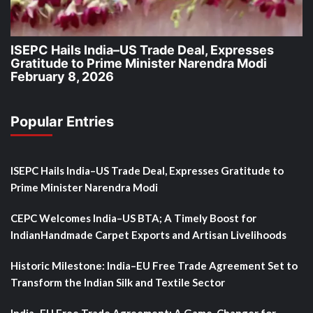
ISEPC Hails India–US Trade Deal, Expresses
Gratitude to Prime Minister Narendra Modi
February 8, 2026
Popular Entries
ISEPC Hails India–US Trade Deal, Expresses Gratitude to
Prime Minister Narendra Modi
CEPC Welcomes India–US BTA; A Timely Boost for
IndianHandmade Carpet Exports and Artisan Livelihoods
Historic Milestone: India–EU Free Trade Agreement Set to
Transform the Indian Silk and Textile Sector