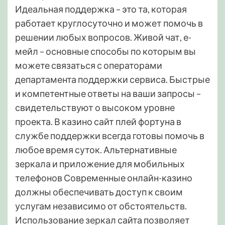
Идеальная поддержка – это та, которая
работает круглосуточно и может помочь в
решении любых вопросов. Живой чат, е-
мейл – основные способы по которым вы
можете связаться с операторами
департамента поддержки сервиса. Быстрые
и компетентные ответы на ваши запросы –
свидетельствуют о высоком уровне
проекта. В казино сайт плей фортуна в
службе поддержки всегда готовы помочь в
любое время суток. Альтернативные
зеркала и приложение для мобильных
телефонов Современные онлайн-казино
должны обеспечивать доступ к своим
услугам независимо от обстоятельств.
Использование зеркал сайта позволяет