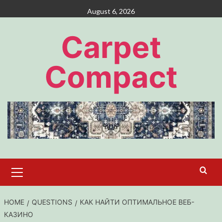
Skip
August 6, 2026
to
content
Carpet
Compact
Primary
Menu
HOME
QUESTIONS
КАК НАЙТИ ОПТИМАЛЬНОЕ ВЕБ-
КАЗИНО