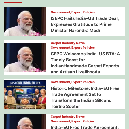
Government/Export Policies
ISEPC Hails India–US Trade Deal,
Expresses Gratitude to Prime
Minister Narendra Modi
Carpet Industry News
Government/Export Policies
CEPC Welcomes India–US BTA; A
Timely Boost for
IndianHandmade Carpet Exports
and Artisan Livelihoods
Government/Export Policies
Historic Milestone: India–EU Free
Trade Agreement Set to
Transform the Indian Silk and
Textile Sector
Carpet Industry News
Government/Export Policies
India–EU Free Trade Agreement: