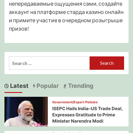
непередаваемые ощущения сами, создайте
аккаунт на платформе старда казино онлайн
и примите участие в очередном розыгрыше
призов!
Search
for:
Latest
Popular
Trending
Government/Export Policies
ISEPC Hails India–US Trade Deal,
Expresses Gratitude to Prime
Minister Narendra Modi