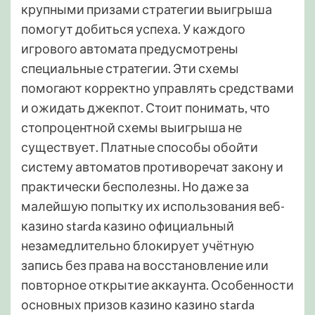
крупными призами стратегии выигрыша
помогут добиться успеха. У каждого
игрового автомата предусмотрены
специальные стратегии. Эти схемы
помогают корректно управлять средствами
и ожидать джекпот. Стоит понимать, что
стопроцентной схемы выигрыша не
существует. Платные способы обойти
систему автоматов противоречат закону и
практически бесполезны. Но даже за
малейшую попытку их использования веб-
казино starda казино официальный
незамедлительно блокирует учётную
запись без права на восстановление или
повторное открытие аккаунта. Особенности
основных призов казино казино starda