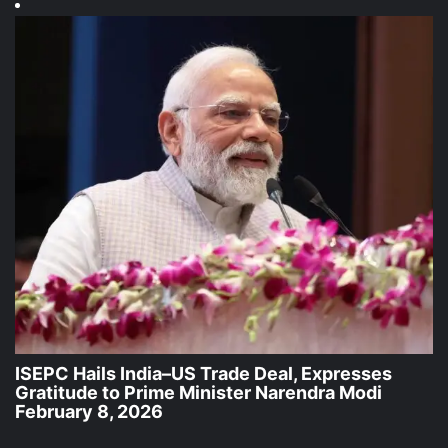
ISEPC Hails India–US Trade Deal, Expresses
Gratitude to Prime Minister Narendra Modi
February 8, 2026