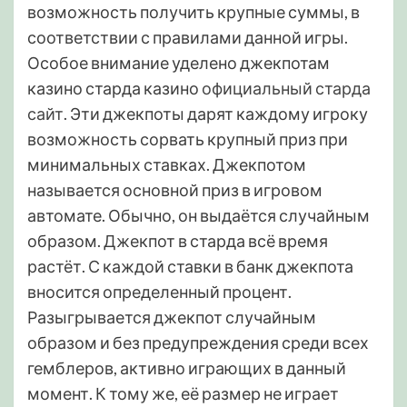
возможность получить крупные суммы, в
соответствии с правилами данной игры.
Особое внимание уделено джекпотам
казино старда казино
официальный старда
сайт
. Эти джекпоты дарят каждому игроку
возможность сорвать крупный приз при
минимальных ставках. Джекпотом
называется основной приз в игровом
автомате. Обычно, он выдаётся случайным
образом. Джекпот в старда всё время
растёт. С каждой ставки в банк джекпота
вносится определенный процент.
Разыгрывается джекпот случайным
образом и без предупреждения среди всех
гемблеров, активно играющих в данный
момент. К тому же, её размер не играет