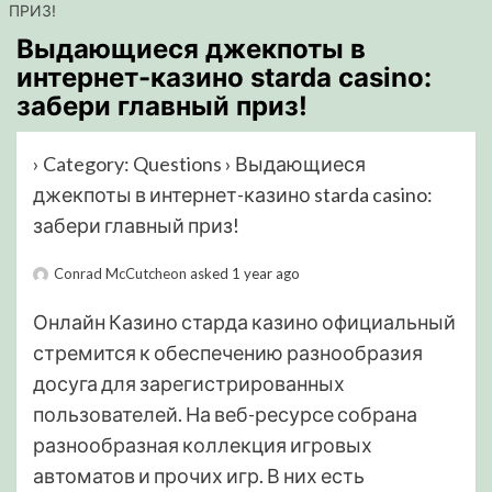
ПРИЗ!
Выдающиеся джекпоты в
интернет-казино starda casino:
забери главный приз!
›
Category: Questions
›
Выдающиеся
джекпоты в интернет-казино starda casino:
забери главный приз!
Conrad McCutcheon
asked 1 year ago
Онлайн Казино старда казино официальный
стремится к обеспечению разнообразия
досуга для зарегистрированных
пользователей. На веб-ресурсе собрана
разнообразная коллекция игровых
автоматов и прочих игр. В них есть