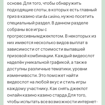
основе. Для того, чтобы обнаружить
подходящие слоты, в которых есть главный
приз в казино starda casino, нужно посетить
специальный раздел. В данном разделе
собраны все игры с
прогрессивнымджекпотом. В некоторых из
них имеются несколько видов выплат в
зависимости от стоимости выпавшей
призовой комбинации. Каждый видеослот
наделён уникальной графикой, а также
доступны различные тематики, уровни
изменчивости. Это поможет найти
видеослот на любой вкус и стиль игры
каждому участнику. Как снять джекпот
онлайн казино казино старда Для того,
чтобы испытать все возможности интернет-