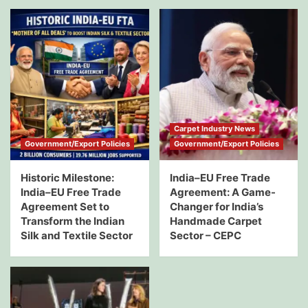
Carpet Industry News
Government/Export Policies
Government/Export Policies
Historic Milestone:
India–EU Free Trade
India–EU Free Trade
Agreement: A Game-
Agreement Set to
Changer for India’s
Transform the Indian
Handmade Carpet
Silk and Textile Sector
Sector – CEPC