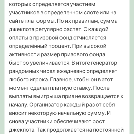
которых определяется участием
участников в определенном слоте или на
сайте платформы. По их правилам, сумма
джекпота регулярно растет. С каждой
оплаты в призовой фонд отчисляется
определённый процент. При высокой
активности размер призового фонда
быстро увеличивается. В итоге генератор
рандомных чисел ежедневно определяет
любого игрока. Главное, чтобы он в этот
момент сделал платную ставку. После
выплаты выигрыша приз не возвращается к
началу. Организатор каждый раз от себя
вносит некоторую начальную сумму. И
снова участники обеспечивают рост
джекпота. Так продолжается на постоянной