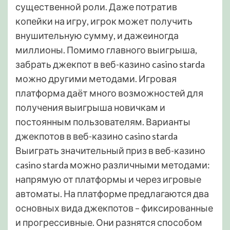
существенной роли. Даже потратив
копейки на игру, игрок может получить
внушительную сумму, и дажеиногда
миллионы. Помимо главного выигрыша,
забрать джекпот в веб-казино casino starda
можно другими методами. Игровая
платформа даёт много возможностей для
получения выигрыша новичкам и
постоянным пользователям. Варианты
джекпотов в веб-казино casino starda
Выиграть значительный приз в веб-казино
casino starda можно различными методами:
напрямую от платформы и через игровые
автоматы. На платформе предлагаются два
основных вида джекпотов – фиксированные
и прогрессивные. Они разнятся способом