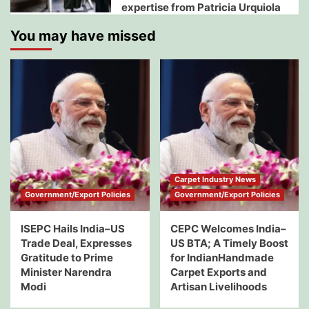
expertise from Patricia Urquiola
You may have missed
Carpet Industry News
Government/Export Policies
Government/Export Policies
ISEPC Hails India–US
CEPC Welcomes India–
Trade Deal, Expresses
US BTA; A Timely Boost
Gratitude to Prime
for IndianHandmade
Minister Narendra
Carpet Exports and
Modi
Artisan Livelihoods